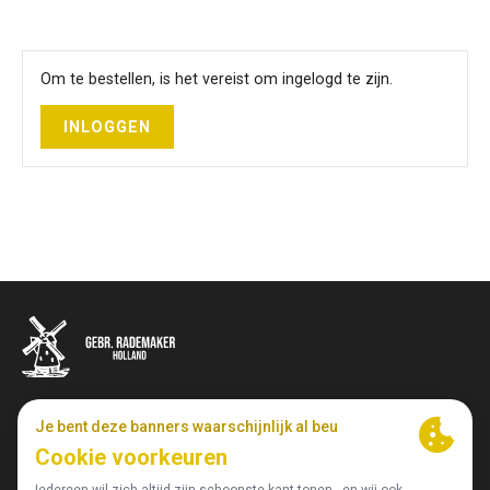
Om te bestellen, is het vereist om ingelogd te zijn.
INLOGGEN
Johan Enschedeweg 98 • 1422 DR Uithoorn • Nederland • T
‭+31 297 59 32 13‬
•
info@rademakerdairy.nl