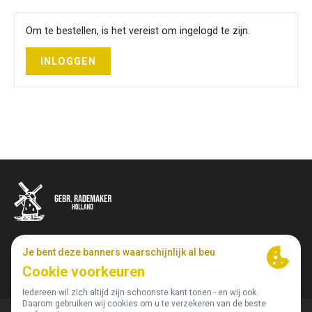
Om te bestellen, is het vereist om ingelogd te zijn.
INLOGGEN
Johan Enschedeweg 98 • 1422 DR Uithoorn • Nederland • T
‭+31 297 59 32 13‬
•
info@rademakerdairy.nl